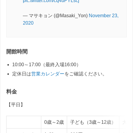
pic.twitter.com/cq4uPYLscj
— マサキョン (@Masaki_Yon)
November 23,
2020
開館時間
10:00～17:00（最終入場16:00）
定休日は
営業カレンダー
をご確認ください。
料金
【平日】
0歳～2歳
子ども（3歳～12歳）
大人