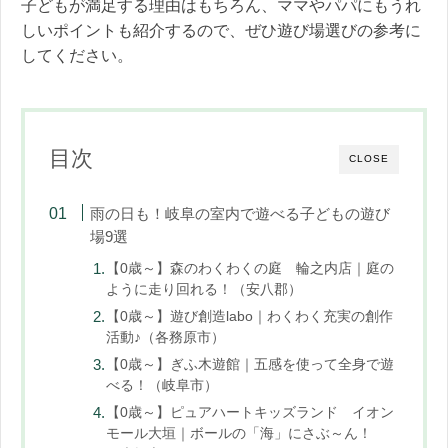
子どもが満足する理由はもちろん、ママやパパにもうれ
しいポイントも紹介するので、ぜひ遊び場選びの参考に
してください。
目次
CLOSE
雨の日も！岐阜の室内で遊べる子どもの遊び
場9選
【0歳～】森のわくわくの庭 輪之内店｜庭の
ように走り回れる！（安八郡）
【0歳～】遊び創造labo｜わくわく充実の創作
活動♪（各務原市）
【0歳～】ぎふ木遊館｜五感を使って全身で遊
べる！（岐阜市）
【0歳～】ピュアハートキッズランド イオン
モール大垣｜ボールの「海」にさぶ～ん！