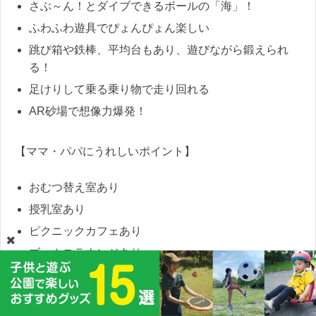
さぶ～ん！とダイブできるボールの「海」！
ふわふわ遊具でぴょんぴょん楽しい
跳び箱や鉄棒、平均台もあり、遊びながら鍛えられ
る！
足けりして乗る乗り物で走り回れる
AR砂場で想像力爆発！
【ママ・パパにうれしいポイント】
おむつ替え室あり
授乳室あり
ピクニックカフェあり
ブックスラウンジあり
【遊びに行った人の感想】