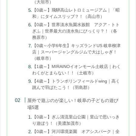
（大垣市）
【0歳～】飛騨高山レトロミュージアム｜「昭
和」にタイムスリップ？！（高山市）
【0歳～】世界淡水魚園水族館 アクア・トト
ぎふ｜世界最大の淡水魚にびっくり？！（各
務原市）
【0歳～小学6年生】キッズランドUS 岐阜柳津
店｜スーパージャングルジムで大はしゃぎ！
（岐阜市）
【1歳～】MIRAINOイオンモール土岐店｜わく
わくがとまらない！！（土岐市）
【4歳～】トランポリンフィールドwing｜高く
跳んで羽ばたこう！（羽島郡）
屋外で遊ぶのが楽しい！岐阜の子どもの遊び
場5選
【0歳～】ぎふ清流里山公園｜里山で思いっき
り遊ぼう！（美濃加茂市）
【0歳～】河川環境楽園 オアシスパーク｜全