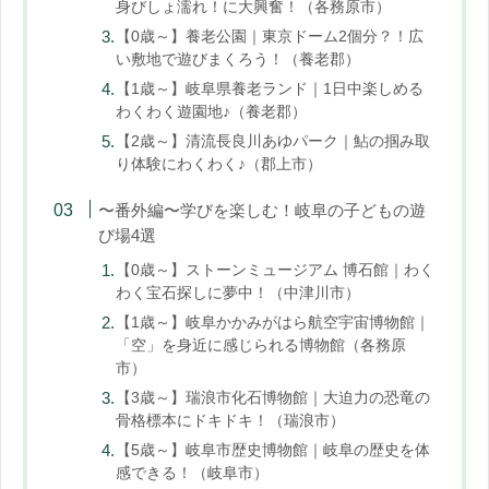
身びしょ濡れ！に大興奮！（各務原市）
【0歳～】養老公園｜東京ドーム2個分？！広
い敷地で遊びまくろう！（養老郡）
【1歳～】岐阜県養老ランド｜1日中楽しめる
わくわく遊園地♪（養老郡）
【2歳～】清流長良川あゆパーク｜鮎の掴み取
り体験にわくわく♪（郡上市）
〜番外編〜学びを楽しむ！岐阜の子どもの遊
び場4選
【0歳～】ストーンミュージアム 博石館｜わく
わく宝石探しに夢中！（中津川市）
【1歳～】岐阜かかみがはら航空宇宙博物館｜
「空」を身近に感じられる博物館（各務原
市）
【3歳～】瑞浪市化石博物館｜大迫力の恐竜の
骨格標本にドキドキ！（瑞浪市）
【5歳～】岐阜市歴史博物館｜岐阜の歴史を体
感できる！（岐阜市）