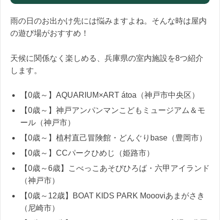
雨の日のお出かけ先には悩みますよね。そんな時は屋内
の遊び場がおすすめ！
天候に関係なく楽しめる、兵庫県の室内施設を8つ紹介
します。
【0歳～】AQUARIUM×ART átoa（神戸市中央区）
【0歳～】神戸アンパンマンこどもミュージアム＆モ
ール（神戸市）
【0歳～】植村直己冒険館・どんぐりbase（豊岡市）
【0歳～】CCパークひめじ（姫路市）
【0歳～6歳】こべっこあそびひろば・六甲アイランド
（神戸市）
【0歳～12歳】BOAT KIDS PARK Moooviあまがさき
（尼崎市）