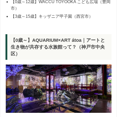
【0歳～12歳】WACCU TOYOOKA こども広場（豊岡
市）
【3歳～15歳】キッザニア甲子園（西宮市）
【0歳～】AQUARIUM×ART átoa｜アートと
生き物が共存する水族館って？（神戸市中央
区）