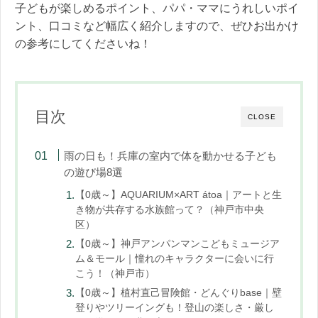
子どもが楽しめるポイント、パパ・ママにうれしいポイ
ント、口コミなど幅広く紹介しますので、ぜひお出かけ
の参考にしてくださいね！
目次
CLOSE
雨の日も！兵庫の室内で体を動かせる子ども
の遊び場8選
【0歳～】AQUARIUM×ART átoa｜アートと生
き物が共存する水族館って？（神戸市中央
区）
【0歳～】神戸アンパンマンこどもミュージア
ム＆モール｜憧れのキャラクターに会いに行
こう！（神戸市）
【0歳～】植村直己冒険館・どんぐりbase｜壁
登りやツリーイングも！登山の楽しさ・厳し