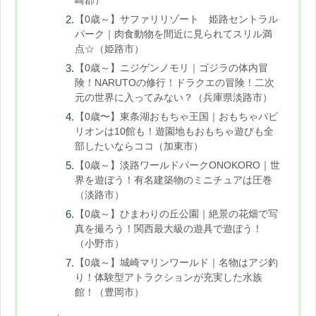
崎郡）
【0歳～】サファリリゾート 姫路セントラル
パーク｜肉食動物を間近に見られてスリル満
点☆（姫路市）
【0歳～】ニジゲンノモリ｜ゴジラの体内冒
険！NARUTOの修行！ドラクエの冒険！二次
元の世界に入ってみない？（兵庫県淡路市）
【0歳〜】東条湖おもちゃ王国｜おもちゃパビ
リオンは10館も！遊園地もおもちゃ遊びも全
部したいならココ（加東市）
【0歳～】淡路ワールドパークONOKORO｜世
界を遊ぼう！有名建築物のミニチュアは圧巻
（淡路市）
【0歳～】ひまわりの丘公園｜絶景の花畑で写
真を撮ろう！関西最大級の遊具で遊ぼう！
（小野市）
【0歳～】城崎マリンワールド｜名物はアジ釣
り！体験型アトラクションが充実した水族
館！（豊岡市）