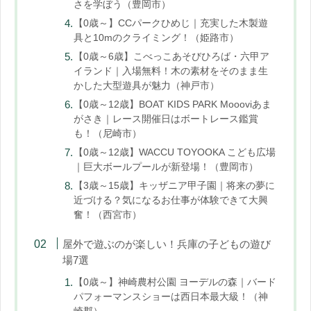
さを学ぼう（豊岡市）
【0歳～】CCパークひめじ｜充実した木製遊
具と10mのクライミング！（姫路市）
【0歳～6歳】こべっこあそびひろば・六甲ア
イランド｜入場無料！木の素材をそのまま生
かした大型遊具が魅力（神戸市）
【0歳～12歳】BOAT KIDS PARK Moooviあま
がさき｜レース開催日はボートレース鑑賞
も！（尼崎市）
【0歳～12歳】WACCU TOYOOKA こども広場
｜巨大ボールプールが新登場！（豊岡市）
【3歳～15歳】キッザニア甲子園｜将来の夢に
近づける？気になるお仕事が体験できて大興
奮！（西宮市）
屋外で遊ぶのが楽しい！兵庫の子どもの遊び
場7選
【0歳～】神崎農村公園 ヨーデルの森｜バード
パフォーマンスショーは西日本最大級！（神